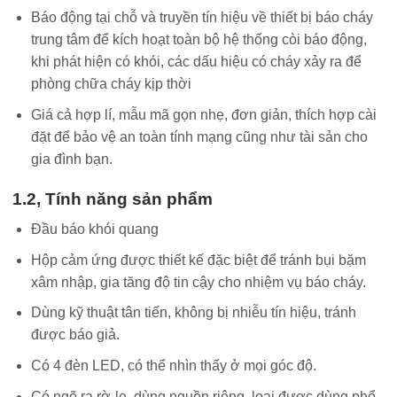
Báo động tại chỗ và truyền tín hiệu về thiết bị báo cháy
trung tâm để kích hoạt toàn bộ hệ thống còi báo động,
khi phát hiện có khói, các dấu hiệu có cháy xảy ra để
phòng chữa cháy kịp thời
Giá cả hợp lí, mẫu mã gọn nhẹ, đơn giản, thích hợp cài
đặt để bảo vệ an toàn tính mạng cũng như tài sản cho
gia đình bạn.
1.2, Tính năng sản phẩm
Đầu báo khói quang
Hộp cảm ứng được thiết kế đặc biệt để tránh bụi bặm
xâm nhập, gia tăng độ tin cậy cho nhiệm vụ báo cháy.
Dùng kỹ thuật tân tiến, không bị nhiễu tín hiệu, tránh
được báo giả.
Có 4 đèn LED, có thể nhìn thấy ở mọi góc độ.
Có ngõ ra rờ-le, dùng nguồn riêng, loại được dùng phổ