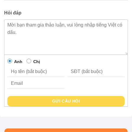
Hỏi đáp
Anh
Chị
GỬI CÂU HỎI