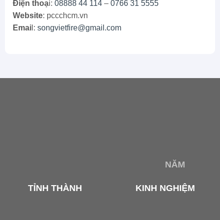
Điện thoạ
i:
08888 44 114
–
0766 31 5555
Website
: pccchcm.vn
Emai
l:
songvietfire@gmail.com
NĂM
TỈNH THÀNH
KINH NGHIỆM