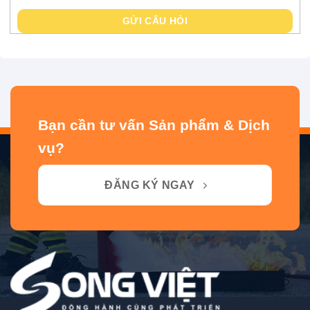
GỬI CÂU HỎI
Bạn cần tư vấn Sản phẩm & Dịch
vụ?
ĐĂNG KÝ NGAY