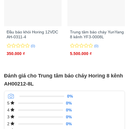
Đầu báo khói Horing 12VDC
Trung tâm báo cháy YunYang
AH-0311-4
8 kênh YF3-0008L
(0)
(0)
0
0
0
0
350.000
₫
5.500.000
₫
trên
trên
5
5
đánh
đánh
giá
giá
Đánh giá cho Trung tâm báo cháy Horing 8 kênh
AH00212-8L
0%
0%
5
0%
4
0%
3
0%
2