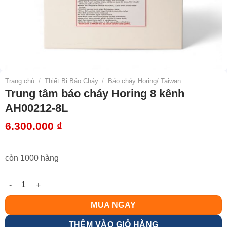
Trang chủ
/
Thiết Bị Báo Cháy
/
Báo cháy Horing/ Taiwan
Trung tâm báo cháy Horing 8 kênh
AH00212-8L
6.300.000
₫
còn 1000 hàng
Trung tâm báo cháy Horing 8 kênh AH00212-8L số lượng
MUA NGAY
THÊM VÀO GIỎ HÀNG