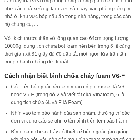
cầm tay loại vừa ứng dụng trong không gian diện tích nhỏ
như các nhà xưởng, khu vực sân bay, văn phòng công ty,
nhà ở, khu vực bếp nấu ăn trong nhà hàng, trong các căn
hộ chung cư,…
Với kích thước thân vỏ tổng quan cao 64cm trọng lượng
10000g, dung tích chứa bọt foam nén bên trong 6 lít cùng
thời gian xịt 31 giây đủ để dập tắt một ngọn lửa trần tầm
trung nhanh chóng dứt khoát.
Cách nhận biết bình chữa cháy foam V6-F
Góc trên bên phải trên tem nhãn có ghi model là V6F
hoặc V6-F (trong đó V và viết tắt của Vinafoam, 6 là
dung tích chứa 6L và F là Foam)
Nhìn vào tem bảo hành của sản phẩm, thường thì các
đơn vị cung cấp sẽ ghi rõ tên bình trên tem bảo hành
Bình foam chữa cháy có thiết kế bên ngoài gần giống
với bình bột, vậy nên các mẫu bình foam thường có chữ