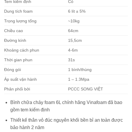
Tem kiểm định
Có
Dung tích foam
6 lít ± 5%
Trọng lượng tổng
~10kg
Chiều cao
64cm
Đường kính
15,5cm
Khoảng cách phun
4-6m
Thời gian phun
31s
Đóng gói
1 bình/thùng
Áp suất vận hành
1 – 1.3Mpa
Phân phối bởi
PCCC SONG VIỆT
Bình chữa cháy foam 6L chính hãng Vinafoam đã bao
gồm tem kiểm định
Thiết kế thân vỏ đúc nguyên khối bền bỉ an toàn được
bảo hành 2 năm