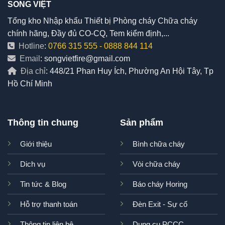
SONG VIỆT
Tổng kho Nhập khẩu Thiết bị Phòng cháy Chữa cháy
chính hãng, Đầy đủ CO-CQ, Tem kiểm định,...
Hotline
:
0766 315 555
-
0888 844 114
Email
: songvietfire@gmail.com
Địa chỉ
: 448/21 Phan Huy Ích, Phường An Hội Tây, Tp
Hồ Chí Minh
Thông tin chung
Sản phẩm
Giới thiệu
Bình chữa cháy
Dich vụ
Vòi chữa cháy
Tin tức & Blog
Báo cháy Horing
Hỗ trợ thanh toán
Đèn Exit - Sự cố
Thông tin liên hệ
Dụng cụ PCCC