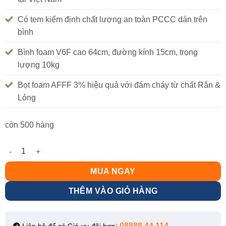
Có tem kiểm định chất lượng an toàn PCCC dán trên
bình
Bình foam V6F cao 64cm, đường kính 15cm, trọng
lượng 10kg
Bọt foam AFFF 3% hiệu quả với đám cháy từ chất Rắn &
Lỏng
còn 500 hàng
Bình chữa cháy bọt foam 6 lít Vinafoam V6F (Tem PCCC) số lượ
MUA NGAY
THÊM VÀO GIỎ HÀNG
:
08888 44 114
–