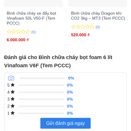
Bình chữa cháy xe đẩy bọt
Bình chữa cháy Dragon khí
Vinafoam 50L V50-F (Tem
CO2 3kg – MT3 (Tem PCCC)
PCCC)
(0)
(0)
0
0
520.000
₫
trên
0
0
6.000.000
₫
5
trên
đánh
5
giá
đánh
Đánh giá cho Bình chữa cháy bọt foam 6 lít
giá
Vinafoam V6F (Tem PCCC)
0%
0%
5
0%
4
0%
3
0%
2
0%
1
Gửi đánh giá ngay