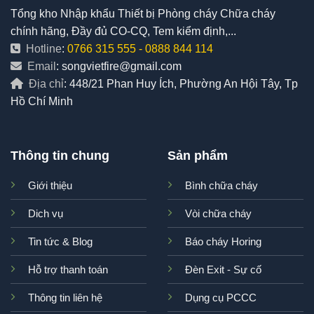
Tổng kho Nhập khẩu Thiết bị Phòng cháy Chữa cháy
chính hãng, Đầy đủ CO-CQ, Tem kiểm định,...
Hotline
:
0766 315 555
-
0888 844 114
Email
: songvietfire@gmail.com
Địa chỉ
: 448/21 Phan Huy Ích, Phường An Hội Tây, Tp
Hồ Chí Minh
Thông tin chung
Sản phẩm
Giới thiệu
Bình chữa cháy
Dich vụ
Vòi chữa cháy
Tin tức & Blog
Báo cháy Horing
Hỗ trợ thanh toán
Đèn Exit - Sự cố
Thông tin liên hệ
Dụng cụ PCCC