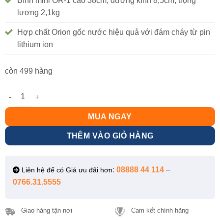
Bình mini OR-1 cao 38cm, đường kính 8,5cm, trọng
lượng 2,1kg
Hợp chất Orion gốc nước hiệu quả với đám cháy từ pin
lithium ion
còn 499 hàng
Bình chữa cháy Pin Lithium đa năng Vinafoam Orion 1L (Tem P
MUA NGAY
THÊM VÀO GIỎ HÀNG
:
08888 44 114
–
Liên hệ để có Giá ưu đãi hơn
0766.31.5555
Giao hàng tận nơi
Cam kết chính hãng