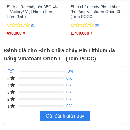
Bình chữa cháy bột ABC 4Kg
Bình chữa cháy Pin Lithium
– Victory/ Việt Nam (Tem
đa năng Vinafoam Orion 3L
kiểm định)
(Tem PCCC)
(0)
(0)
0
0
0
0
450.000
₫
1.700.000
₫
trên
trên
5
5
đánh
đánh
Đánh giá cho Bình chữa cháy Pin Lithium đa
giá
giá
năng Vinafoam Orion 1L (Tem PCCC)
0%
0%
5
0%
4
0%
3
0%
2
0%
1
Gửi đánh giá ngay