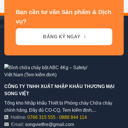
Bạn cần tư vấn Sản phẩm & Dịch
vụ?
ĐĂNG KÝ NGAY
CÔNG TY TNHH XUẤT NHẬP KHẨU THƯƠNG MẠI
SONG VIỆT
Tổng kho Nhập khẩu Thiết bị Phòng cháy Chữa cháy
chính hãng, Đầy đủ CO-CQ, Tem kiểm định,...
Hotline
:
0766 315 555
-
0888 844 114
Email
: songvietfire@gmail.com