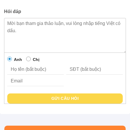
Hỏi đáp
Anh
Chị
GỬI CÂU HỎI