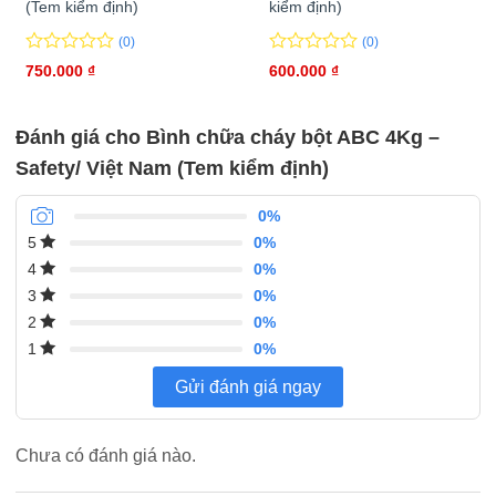
(Tem kiểm định)
kiểm định)
(0)
(0)
0
0
0
0
750.000
₫
600.000
₫
trên
trên
5
5
đánh
đánh
Đánh giá cho Bình chữa cháy bột ABC 4Kg –
giá
giá
Safety/ Việt Nam (Tem kiểm định)
0%
0%
5
0%
4
0%
3
0%
2
0%
1
Gửi đánh giá ngay
Chưa có đánh giá nào.