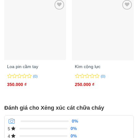
Loa pin cầm tay
Kìm cộng lực
(0)
(0)
0
0
0
0
350.000
₫
250.000
₫
trên
trên
5
5
đánh
đánh
giá
giá
Đánh giá cho Xẻng xúc cát chữa cháy
0%
0%
5
0%
4