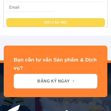
GỬI CÂU HỎI
Bạn cần tư vấn Sản phẩm & Dịch
vụ?
ĐĂNG KÝ NGAY