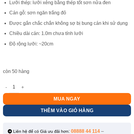
Lưỡi thép: lưỡi xẻng bằng thép tốt sơn nửa đen
Cán gỗ: sơn ngăn trắng đỏ
Được gắn chắc chắn không sợ bị bung cán khi sử dụng
Chiều dài cán: 1.0m chưa tính lưỡi
Độ rộng lưỡi: ~20cm
còn 50 hàng
Xẻng xúc cát chữa cháy số lượng
MUA NGAY
THÊM VÀO GIỎ HÀNG
:
08888 44 114
–
Liên hệ để có Giá ưu đãi hơn