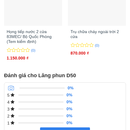
Họng tiếp nước 2 cửa
Trụ chữa cháy ngoài trời 2
83MEC/ Bộ Quốc Phòng
cửa
(Tem kiểm định)
(0)
(0)
0
0
870.000
₫
trên
0
0
1.150.000
₫
5
trên
đánh
5
giá
đánh
Đánh giá cho Lăng phun D50
giá
0%
0%
5
0%
4
0%
3
0%
2
0%
1