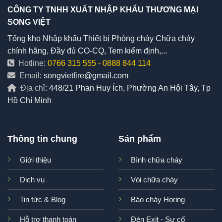
CÔNG TY TNHH XUẤT NHẬP KHẨU THƯƠNG MẠI
SONG VIỆT
Tổng kho Nhập khẩu Thiết bị Phòng cháy Chữa cháy
chính hãng, Đầy đủ CO-CQ, Tem kiểm định,...
Hotline
:
0766 315 555
-
0888 844 114
Email
: songvietfire@gmail.com
Địa chỉ
: 448/21 Phan Huy Ích, Phường An Hội Tây, Tp
Hồ Chí Minh
Thông tin chung
Sản phẩm
Giới thiệu
Bình chữa cháy
Dich vụ
Vòi chữa cháy
Tin tức & Blog
Báo cháy Horing
Hỗ trợ thanh toán
Đèn Exit - Sự cố