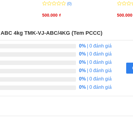
(0)
0
0
0
0
trên
500.000
₫
trên
500.00
5
5
đánh
đánh
giá
giá
ột ABC 4kg TMK-VJ-ABC/4KG (Tem PCCC)
0%
| 0 đánh giá
0%
| 0 đánh giá
0%
| 0 đánh giá
0%
| 0 đánh giá
0%
| 0 đánh giá
0%
| 0 đánh giá