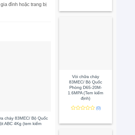
0
0
gia đình hoặc trang bị
trên
5
đánh
giá
+
Vòi chữa cháy
83MEC/ Bộ Quốc
Phòng D65-20M-
1.6MPA (Tem kiểm
định)
+
(0)
0
0
ữa cháy 83MEC/ Bộ Quốc
Bình chữa cháy Pin Lithium đa
trên
ột ABC 4Kg (tem kiểm
năng Vinafoam Orion 9L (Tem
5
PCCC)
đánh
giá