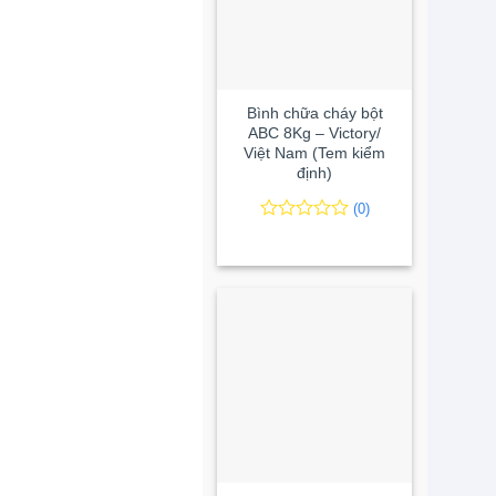
+
Bình chữa cháy bột
ABC 8Kg – Victory/
Việt Nam (Tem kiểm
định)
(0)
0
0
trên
5
đánh
giá
+