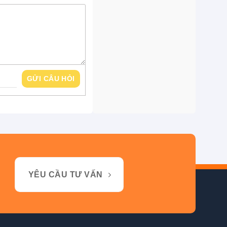
GỬI CÂU HỎI
YÊU CẦU TƯ VẤN