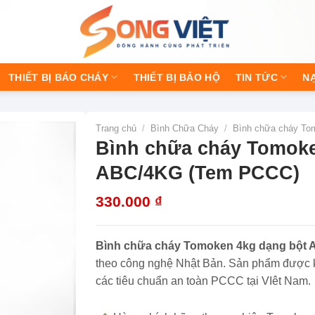
THIẾT BỊ BÁO CHÁY
THIẾT BỊ BẢO HỘ
TIN TỨC
N
Trang chủ
/
Bình Chữa Cháy
/
Bình chữa cháy To
Bình chữa cháy Tomok
ABC/4KG (Tem PCCC)
330.000
₫
Bình chữa cháy Tomoken 4kg dạng bột
theo công nghệ Nhật Bản. Sản phẩm được k
các tiêu chuẩn an toàn PCCC tại VIêt Nam.