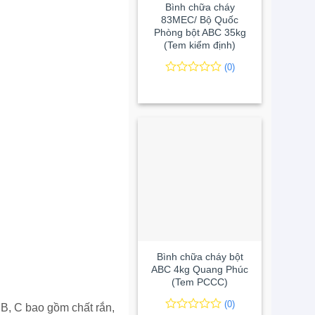
Bình chữa cháy
83MEC/ Bộ Quốc
Phòng bột ABC 35kg
(Tem kiểm định)
(0)
0
0
trên
5
đánh
giá
+
Bình chữa cháy bột
ABC 4kg Quang Phúc
(Tem PCCC)
(0)
B, C bao gồm chất rắn,