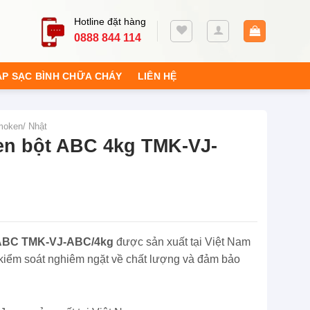
Hotline đặt hàng
0888 844 114
ẠP SẠC BÌNH CHỮA CHÁY
LIÊN HỆ
moken/ Nhật
en bột ABC 4kg TMK-VJ-
 ABC TMK-VJ-ABC/4kg
được sản xuất tại Việt Nam
iểm soát nghiêm ngặt về chất lượng và đảm bảo