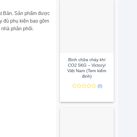
ật Bản. Sản phẩm được
ầy đủ phụ kiện bao gồm
 nhà phân phối.
+
Bình chữa cháy khí
CO2 5KG – Victory/
Việt Nam (Tem kiểm
định)
(0)
0
0
trên
5
đánh
giá