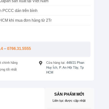
apan sản xuất tại Việt Nam
àn PCCC dán trên bình
TpHCM khi mua đơn hàng từ 2Tr
14
–
0766.31.5555
t chính hãng
Cửa hàng tại:
448/21 Phan
Huy Ích, P. An Hội Tây, Tp
ợng tốt nhất
HCM
SẢN PHẨM MỚI
Liên tục được cập nhật