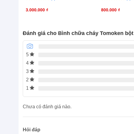
0
0
0
0
trên
3.000.000
₫
trên
800.000
₫
5
5
đánh
đánh
giá
giá
Đánh giá cho Bình chữa cháy Tomoken b
5
4
3
2
1
Chưa có đánh giá nào.
Hỏi đáp