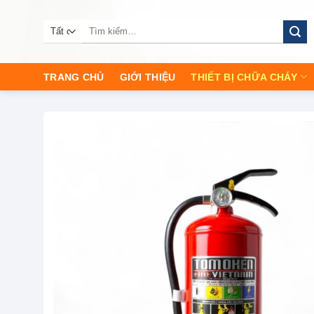
Chuyển
đến
Tìm
kiếm:
nội
dung
TRANG CHỦ
GIỚI THIỆU
THIẾT BỊ CHỮA CHÁY