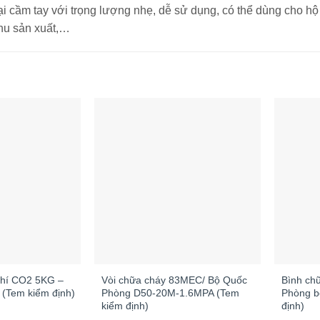
ại cầm tay với trọng lượng nhẹ, dễ sử dụng, có thể dùng cho hộ 
khu sản xuất,…
+
+
khí CO2 5KG –
Vòi chữa cháy 83MEC/ Bộ Quốc
Bình ch
m (Tem kiểm định)
Phòng D50-20M-1.6MPA (Tem
Phòng b
kiểm định)
định)