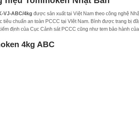
g hiệu Tommoken Nhật Bản
K-VJ-ABC/4kg
được sản xuất tại Việt Nam theo công nghệ Nh
c tiêu chuẩn an toàn PCCC tại VIêt Nam. Bình được trang bị đ
m kiểm định của Cục Cảnh sát PCCC cũng như tem bảo hành của
moken 4kg ABC