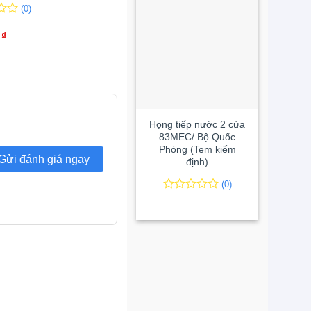
(0)
(0)
0
0
0
₫
trên
3.300.000
₫
5
đánh
giá
+
Họng tiếp nước 2 cửa
83MEC/ Bộ Quốc
Phòng (Tem kiểm
Gửi đánh giá ngay
định)
(0)
0
0
trên
5
đánh
giá