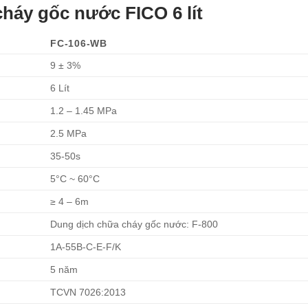
háy gốc nước FICO 6 lít
FC-106-WB
9 ± 3%
6 Lít
1.2 – 1.45 MPa
2.5 MPa
35-50s
5°C ~ 60°C
≥ 4 – 6m
Dung dịch chữa cháy gốc nước: F-800
1A-55B-C-E-F/K
5 năm
TCVN 7026:2013