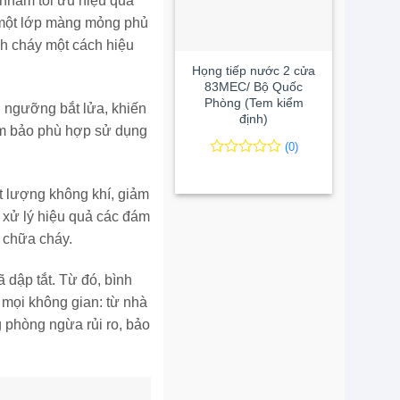
 nhằm tối ưu hiệu quả
h một lớp màng mỏng phủ
+
nh cháy một cách hiệu
Họng tiếp nước 2 cửa
83MEC/ Bộ Quốc
Phòng (Tem kiểm
 ngưỡng bắt lửa, khiến
định)
đảm bảo phù hợp sử dụng
(0)
0
0
trên
ất lượng không khí, giảm
5
đánh
g xử lý hiệu quả các đám
giá
h chữa cháy.
 dập tắt. Từ đó, bình
 mọi không gian: từ nhà
 phòng ngừa rủi ro, bảo