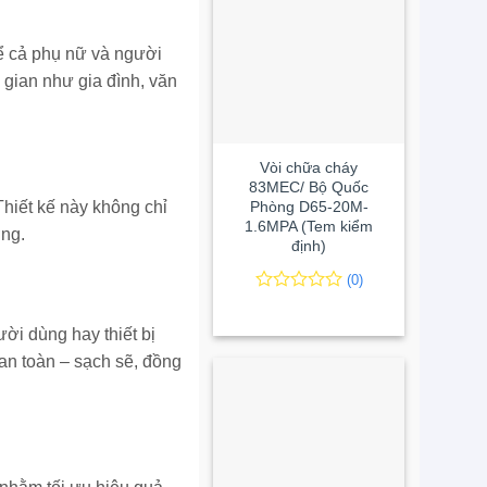
kể cả phụ nữ và người
 gian như gia đình, văn
+
Vòi chữa cháy
83MEC/ Bộ Quốc
Phòng D65-20M-
Thiết kế này không chỉ
1.6MPA (Tem kiểm
ờng.
định)
(0)
0
0
trên
i dùng hay thiết bị
5
đánh
 an toàn – sạch sẽ, đồng
giá