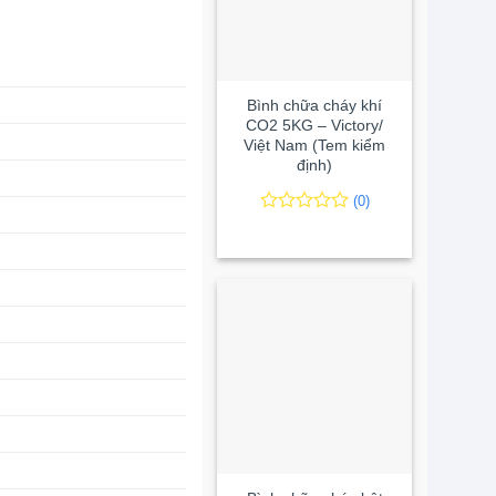
+
Bình chữa cháy khí
CO2 5KG – Victory/
Việt Nam (Tem kiểm
định)
(0)
0
0
trên
5
đánh
giá
+