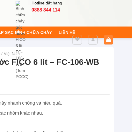
Hotline đặt hàng
0888 844 114
ẠP SẠC BÌNH CHỮA CHÁY
LIÊN HỆ
o/ Việt Nam
c FICO 6 lít – FC-106-WB
cháy nhanh chóng và hiệu quả.
 các nhóm khác nhau.