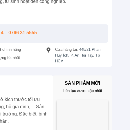
g, từ sinh hoạt đến công nghiệp.
14
–
0766.31.5555
t chính hãng
Cửa hàng tại:
448/21 Phan
Huy Ích, P. An Hội Tây, Tp
ợng tốt nhất
HCM
SẢN PHẨM MỚI
Liên tục được cập nhật
hờ kích thước tối ưu
ng, hộ gia đình,… Sản
 trường. Đặc biệt, bình
hận.