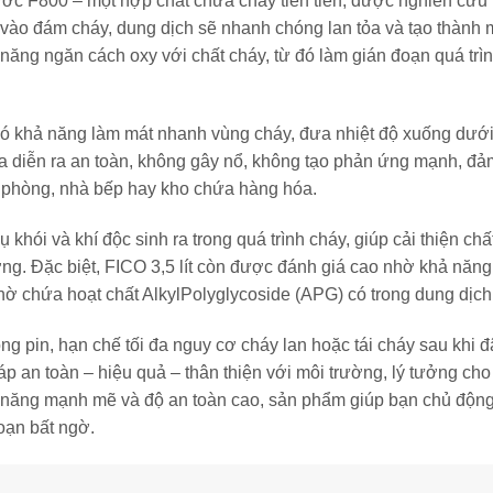
ước F800 – một hợp chất chữa cháy tiên tiến, được nghiên cứu
n vào đám cháy, dung dịch sẽ nhanh chóng lan tỏa và tạo thàn
năng ngăn cách oxy với chất cháy, từ đó làm gián đoạn quá trì
ó khả năng làm mát nhanh vùng cháy, đưa nhiệt độ xuống dưới
p lửa diễn ra an toàn, không gây nổ, không tạo phản ứng mạnh, 
n phòng, nhà bếp hay kho chứa hàng hóa.
 khói và khí độc sinh ra trong quá trình cháy, giúp cải thiện ch
ờng. Đặc biệt, FICO 3,5 lít còn được đánh giá cao nhờ khả năn
 nhờ chứa hoạt chất AlkylPolyglycoside (APG) có trong dung dịc
g pin, hạn chế tối đa nguy cơ cháy lan hoặc tái cháy sau khi đã
áp an toàn – hiệu quả – thân thiện với môi trường, lý tưởng cho
 năng mạnh mẽ và độ an toàn cao, sản phẩm giúp bạn chủ động
oạn bất ngờ.