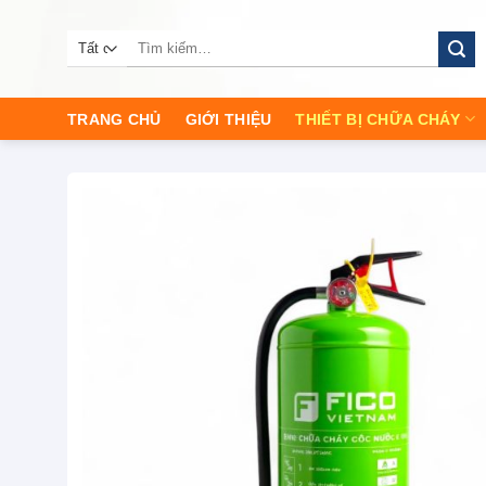
Chuyển
đến
Tìm
kiếm:
nội
dung
TRANG CHỦ
GIỚI THIỆU
THIẾT BỊ CHỮA CHÁY