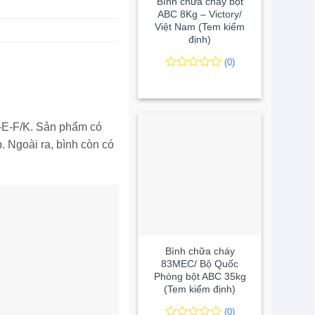
Bình chữa cháy bột
ABC 8Kg – Victory/
Việt Nam (Tem kiểm
định)
(0)
0
0
trên
5
đánh
giá
C-E-F/K. Sản phẩm có
p. Ngoài ra, bình còn có
+
Bình chữa cháy
83MEC/ Bộ Quốc
Phòng bột ABC 35kg
(Tem kiểm định)
(0)