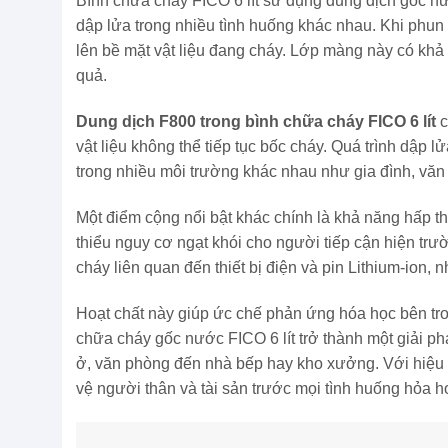
Bình chữa cháy FICO 6 lít sử dụng dung dịch gốc n
dập lửa trong nhiều tình huống khác nhau. Khi phu
lên bề mặt vật liệu đang cháy. Lớp màng này có khả 
quả.
Dung dịch F800 trong bình chữa cháy FICO 6 lít
c
vật liệu không thể tiếp tục bốc cháy. Quá trình dậ
trong nhiều môi trường khác nhau như gia đình, vă
Một điểm cộng nổi bật khác chính là khả năng hấp thụ
thiểu nguy cơ ngạt khói cho người tiếp cận hiện trư
cháy liên quan đến thiết bị điện và pin Lithium-ion,
Hoạt chất này giúp ức chế phản ứng hóa học bên tron
chữa cháy gốc nước FICO 6 lít trở thành một giải ph
ở, văn phòng đến nhà bếp hay kho xưởng. Với hiệu
vệ người thân và tài sản trước mọi tình huống hỏa h