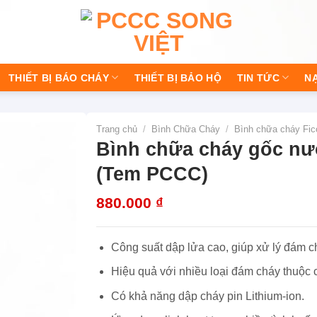
THIẾT BỊ BÁO CHÁY
THIẾT BỊ BẢO HỘ
TIN TỨC
N
Trang chủ
/
Bình Chữa Cháy
/
Bình chữa cháy Fic
Bình chữa cháy gốc nướ
(Tem PCCC)
880.000
₫
Công suất dập lửa cao, giúp xử lý đám 
Hiệu quả với nhiều loại đám cháy thuộc
Có khả năng dập cháy pin Lithium-ion.