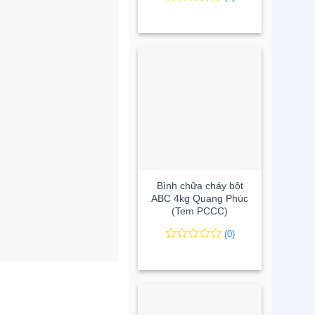
0
0
trên
5
đánh
giá
+
Bình chữa cháy bột
ABC 4kg Quang Phúc
(Tem PCCC)
(0)
0
0
trên
5
đánh
giá