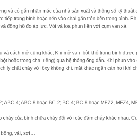
rưng và có gắn nhãn mác của nhà sản xuất và thông số kỹ thuật 
c tiếp trong bình hoặc nén vào chai gắn trên bên trong bình. Phí
à đồng hồ đo áp lực. Vòi và loa phun liền với cụm van xả.
au và cách mở cũng khác, Khi mở van bột khô trong bình được
i bột hoặc trong chai riêng) qua hệ thống ống dẫn. Khi phun và
h ly chất cháy với ôxy không khí, mặt khác ngăn cản hơi khí c
C-2; ABC-4; ABC-8 hoặc BC-2; BC-4; BC-8 hoặc MFZ2, MFZ4, M
ập cháy của bình chữa cháy đối với các đám cháy khác nhau. Cụ
 bông, vải, sợi…