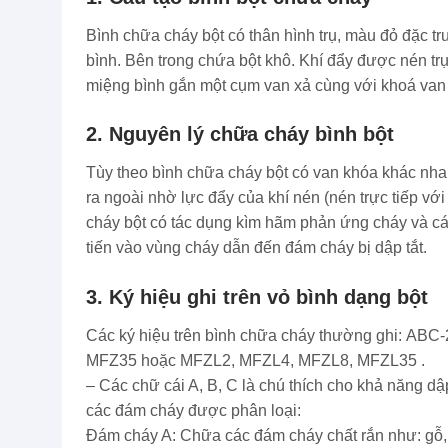
Bình chữa cháy bột có thân hình trụ, màu đỏ đặc t
bình. Bên trong chứa bột khô. Khí đẩy được nén trự
miệng bình gắn một cụm van xả cùng với khoá van v
2. Nguyên lý chữa cháy bình bột
Tùy theo bình chữa cháy bột có van khóa khác nh
ra ngoài nhờ lực đẩy của khí nén (nén trực tiếp vớ
cháy bột có tác dụng kìm hãm phản ứng cháy và các
tiến vào vùng cháy dẫn đến đám cháy bị dập tắt.
3. Ký hiệu ghi trên vỏ bình dạng bột
Các ký hiệu trên bình chữa cháy thường ghi: AB
MFZ35 hoặc MFZL2, MFZL4, MFZL8, MFZL35 .
– Các chữ cái A, B, C là chú thích cho khả năng d
các đám cháy được phân loại:
Đám cháy A: Chữa các đám cháy chất rắn như: gỗ,