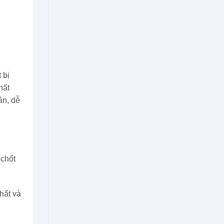
 bị
hất
ản, dễ
 chốt
hất và