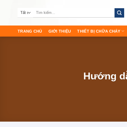
Chuyển
đến
Tìm
kiếm:
nội
dung
TRANG CHỦ
GIỚI THIỆU
THIẾT BỊ CHỮA CHÁY
Hướng dẫ