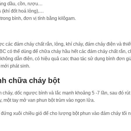
ăng dầu, cồn, rượu…
(khí đốt hoá lỏng),…
trong bình, đơn vị tính bằng kilôgam.
c các đám cháy chất rắn, lỏng, khí cháy, đám cháy điện và thiết
ABC có thể dùng để chữa cháy hầu hết các đám cháy chất rắn, c
không dẫn điện, có hiệu quả cao; thao tác sử dụng bình đơn gi
mới phát sinh.
h chữa cháy bột
cháy, dốc ngược bình và lắc mạnh khoảng 5 -7 lần, sau đó rút
, một tay mở van phun bột trùm vào ngọn lửa.
i đứng xuôi chiều gió để cho lượng bột phun vào đám cháy tối n