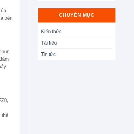
của
CHUYÊN MỤC
a trên
Kiến thức
Tài liệu
 phun
Tin tức
o đám
háy
FZ8,
 thể