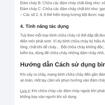
Đám cháy B: Chữa các đám cháy chất lỏng như: x
Đám cháy C: Chữa các đám cháy chất khí như: gas 
– Các số 2, 4, 8 thể hiện trọng lượng bột được nạp 
4. Tính năng tác dụng
Tuỳ theo mỗi loại bình chữa cháy có thể dập tắt đượ
điện mới phát sinh. Ví dụ bình chữa cháy ký hiệu 
lỏng, chất khí dễ cháy… Bột chữa cháy không độc, 
kiểm tra, dùng để chữa cháy những đám cháy nhỏ, 
Hướng dẫn Cách sử dụng bìn
Khi xảy ra cháy, mang bình chữa cháy đến gần đám 
an toàn, một tay cầm vòi phun h­ướng vào đám cháy
Lưu ý
: Khi chữa cháy các đám cháy ngoài trời phả
không bay vào người khi sử dụng