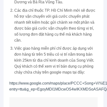
Dương và Bà Rịa Vũng Tàu.
Các địa chỉ thuộc TP. Hồ Chí Minh mới sẽ được
hỗ trợ vận chuyển với giá cước chuyển phát
nhanh tiết kiệm hoặc gửi chành xe một phần và
được báo giá cước vận chuyển theo từng vị trí,
số lượng đơn đặt hàng cụ thể mà khách hàng
cần.
Việc giao hàng miễn phí chỉ được áp dụng với
đơn hàng từ trên 5 triệu có vị trí nằm trong bán
kính 25km từ địa chỉ kinh doanh của Song Việt.
Quý khách có thể xem vị trí bán dụng cụ phòng
cháy chữa cháy trên google maps tại đây:
https://www.google.com/maps/place/PCCC+Song+Vi%E
entry=ttu&g_ep=EgoyMDI1MDcwOS4wIKXMDSoASA