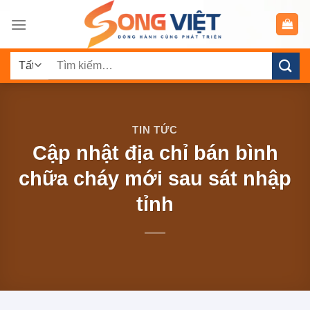
Chuyển
đến
nội
Tìm
dung
kiếm:
TIN TỨC
Cập nhật địa chỉ bán bình
chữa cháy mới sau sát nhập
tỉnh