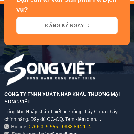
vụ?
ĐĂNG KÝ NGAY
CÔNG TY TNHH XUẤT NHẬP KHẨU THƯƠNG MẠI
SONG VIỆT
Tổng kho Nhập khẩu Thiết bị Phòng cháy Chữa cháy
chính hãng, Đầy đủ CO-CQ, Tem kiểm định,...
Hotline
:
0766 315 555
-
0888 844 114